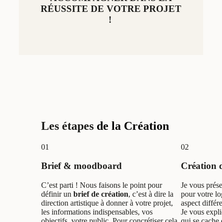
RÉUSSITE DE VOTRE PROJET
!
Les étapes
de la Création
01
02
Brief & moodboard
Création d
C’est parti ! Nous faisons le point pour
Je vous prés
définir un
brief de création
, c’est à dire la
pour votre l
direction artistique à donner à votre projet,
aspect différ
les informations indispensables, vos
Je vous expl
objectifs, votre public. Pour concrétiser cela
qui se cache 