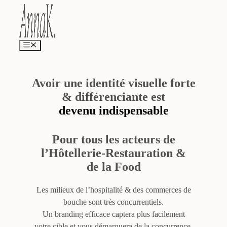
Aller
au
contenu
Menu
Avoir une identité visuelle forte
& différenciante est
devenu indispensable
Pour tous les acteurs de
l’Hôtellerie-Restauration &
de la Food
Les milieux de l’hospitalité & des commerces de
bouche sont très concurrentiels.
Un branding efficace captera plus facilement
votre cible et vous démarquera de la concurrence.