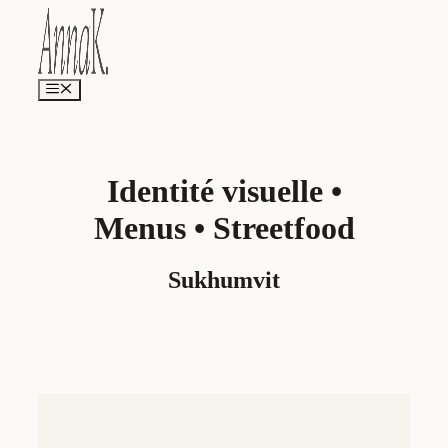
Aller
au
contenu
Menu
Identité visuelle •
Menus • Streetfood
Sukhumvit